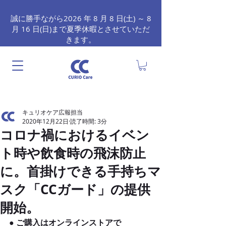
誠に勝手ながら2026 年 8 月 8 日(土) ～ 8
月 16 日(日)まで夏季休暇とさせていただ
きます。
キュリオケア広報担当
2020年12月22日
読了時間: 3分
コロナ禍におけるイベン
ト時や飲食時の飛沫防止
に。首掛けできる手持ちマ
スク「CCガード」の提供
開始。
● ご購入はオンラインストアで