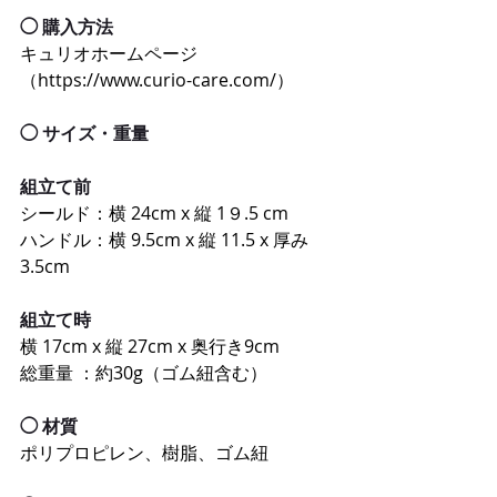
◯ 購⼊⽅法
キュリオホームページ
（https://www.curio-care.com/）
◯ サイズ・重量
組立て前
シールド：横 24cm x 縦 1９.5 cm
ハンドル：横 9.5cm x 縦 11.5 x 厚み
3.5cm
組立て時
横 17cm x 縦 27cm x 奥行き9cm
総重量 ：約30g（ゴム紐含む）
◯ 材質
ポリプロピレン、樹脂、ゴム紐