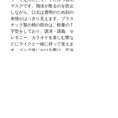
マスクです。飛沫が散るのを防止
しながら、口元は透明のため顔の
表情がはっきり見えます。プラス
チック製の柄の部分は、軽量のＴ
字型をしており、講演・講義、セ
レモニー、カラオケを楽しむ際な
どにマイクと一緒に持って使えま
す。ゴムで首にかける際は、圧迫
感がなく、顔の前に当てる際は手
で持ちやすいデザインとなってお
り、ご使用時に顔が隠れないた
め、人前で話す機会の多い結婚式
や各種パーティー、接客を伴う飲
食店で快適に利用できます。
製品仕様
〇製品名・価格