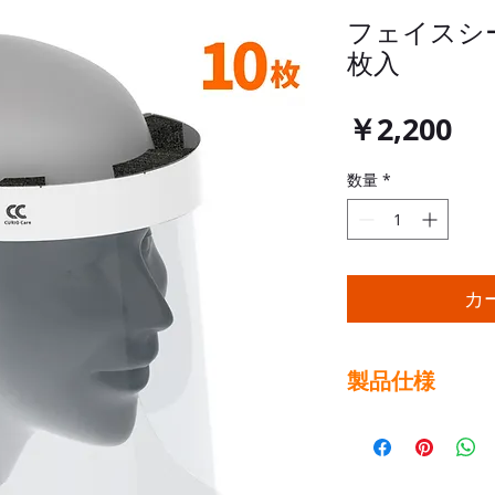
フェイスシー
枚入
価
￥2,200
格
数量
*
カ
製品仕様
製品名
キュリオ フェイスシ
素材