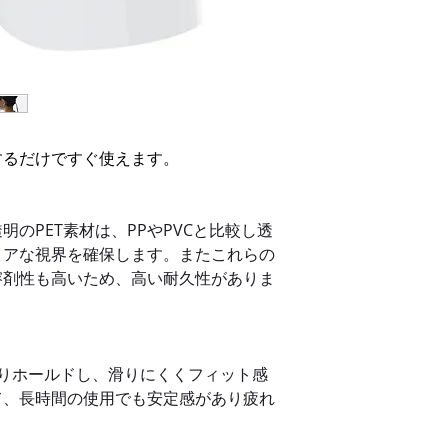
◯ バイザー：PET
◯ スポンジ：スポン
◯ ゴム紐 ：ポリエ
サイズ（平置き）
幅350 x 高さ225 x 
するだけですぐ使えます。
デザイン・設計
香川大学創造工学部 
のPET素材は、PPやPVCと比較し透
※製品の色合いは、
ので、あらかじめご
リアな視界を確保します。またこれらの
※製品改良のため、
溶剤性も高いため、高い耐久性がありま
なく変更する場合が
りホールドし、滑りにくくフィット感
て、長時間の使用でも安定感があり疲れ