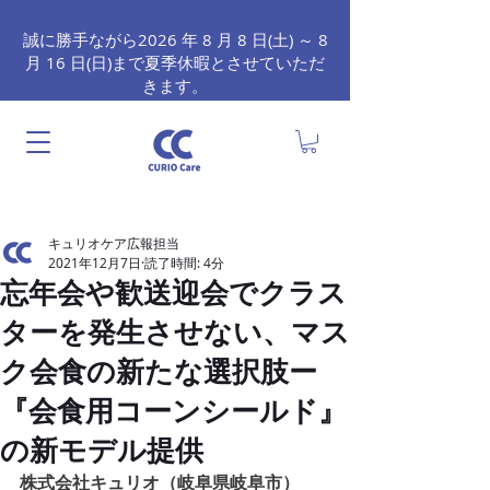
誠に勝手ながら2026 年 8 月 8 日(土) ～ 8
月 16 日(日)まで夏季休暇とさせていただ
きます。
キュリオケア広報担当
2021年12月7日
読了時間: 4分
忘年会や歓送迎会でクラス
ターを発生させない、マス
ク会食の新たな選択肢ー
『会食用コーンシールド』
の新モデル提供
株式会社キュリオ（岐阜県岐阜市）