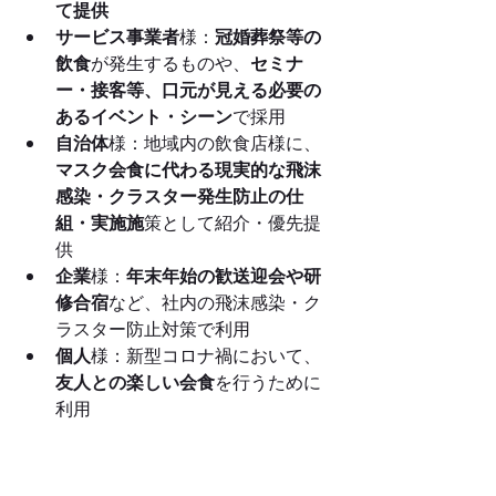
て提供
サービス事業者
様：
冠婚葬祭等の
飲食
が発生するものや、
セミナ
ー・接客等、口元が見える必要の
あるイベント・シーン
で採用
自治体
様：地域内の飲食店様に、
マスク会食に代わる現実的な飛沫
感染・クラスター発生防止の仕
組・実施施
策として紹介・優先提
供
企業
様：
年末年始の歓送迎会や研
修合宿
など、社内の飛沫感染・ク
ラスター防止対策で利用
個人
様：新型コロナ禍において、
友人との楽しい会食
を行うために
利用