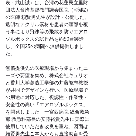
表：武山誠）は、台湾の
花蓮民立里財
団法人台湾基督教門諾会医院（=病院）
の
医師 頼賢勇先生が設計・公開した、
透明なアクリル素材を患者の頭部を覆
う事により飛沫等の飛散を防ぐエアロ
ゾルボックスの試作品を約50台製造
し、全国25の病院へ無償提供しまし
た。
無償提供先の医療現場から集まったニ
ーズや要望を集め、株式会社キュリオ
と香川大学創造工学部の井藤隆志教授
が共同でデザインを行い、医療現場で
の用途に対応した、視認性・作業性・
安全性の高い「エアロゾルボックス」
を開発しました。一宮西病院 総合救急
部 救急科部長の安藤裕貴先生に実際に
使用していただき改良を重ね、図面は
頼賢勇先生ご本人からも直接助言を受